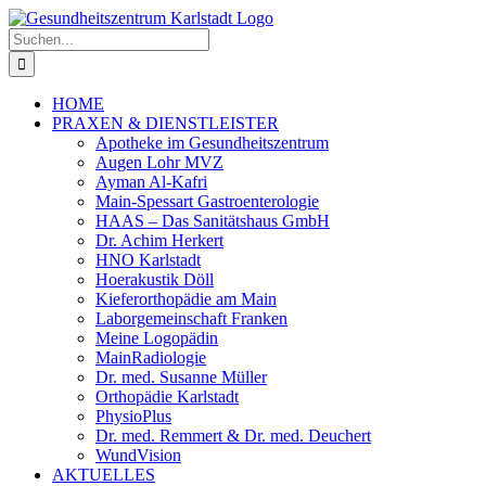
Zum
Inhalt
Suche
springen
nach:
HOME
PRAXEN & DIENSTLEISTER
Apotheke im Gesundheitszentrum
Augen Lohr MVZ
Ayman Al-Kafri
Main-Spessart Gastroenterologie
HAAS – Das Sanitätshaus GmbH
Dr. Achim Herkert
HNO Karlstadt
Hoerakustik Döll
Kieferorthopädie am Main
Laborgemeinschaft Franken
Meine Logopädin
MainRadiologie
Dr. med. Susanne Müller
Orthopädie Karlstadt
PhysioPlus
Dr. med. Remmert & Dr. med. Deuchert
WundVision
AKTUELLES