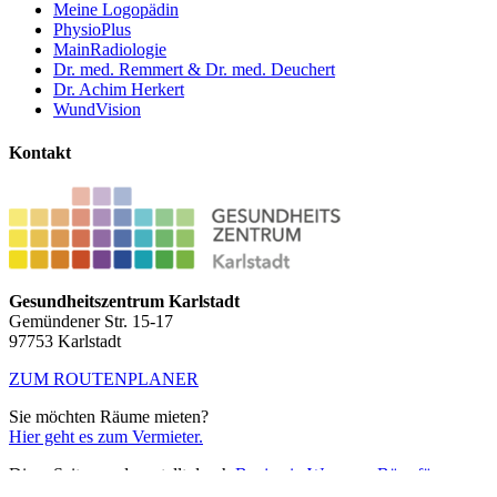
Meine Logopädin
PhysioPlus
MainRadiologie
Dr. med. Remmert & Dr. med. Deuchert
Dr. Achim Herkert
WundVision
Kontakt
Gesundheitszentrum Karlstadt
Gemündener Str. 15-17
97753 Karlstadt
ZUM ROUTENPLANER
Sie möchten Räume mieten?
Hier geht es zum Vermieter.
Diese Seite wurde erstellt durch
Benjamin Wagner • Büro für
Mediengestaltung GmbH
|
Impressum
|
Datenschutzerklärung