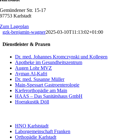
Gemündener Str. 15-17
97753 Karlstadt
Zum Lageplan
gzk-benjamin-wagner
2025-03-10T11:13:02+01:00
Dienstleister & Praxen
Dr. med. Johannes Kromczynski und Kollegen
Apotheke im Gesundheitszentrum
Augen Lohr MVZ
Ayman Al-Kafri
Dr. med. Susanne Müller
Main-Spessart Gastroenterologie
Kieferorthopädie am Main
HAAS – Das Sanitätshaus GmbH
Hoerakustik Döll
HNO Karlststadt
Laborgemeinschaft Franken
Orthopädie Karlstadt