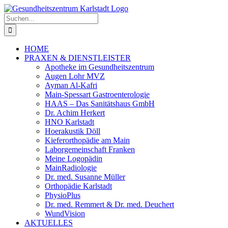
Zum
Inhalt
Suche
springen
nach:
HOME
PRAXEN & DIENSTLEISTER
Apotheke im Gesundheitszentrum
Augen Lohr MVZ
Ayman Al-Kafri
Main-Spessart Gastroenterologie
HAAS – Das Sanitätshaus GmbH
Dr. Achim Herkert
HNO Karlstadt
Hoerakustik Döll
Kieferorthopädie am Main
Laborgemeinschaft Franken
Meine Logopädin
MainRadiologie
Dr. med. Susanne Müller
Orthopädie Karlstadt
PhysioPlus
Dr. med. Remmert & Dr. med. Deuchert
WundVision
AKTUELLES