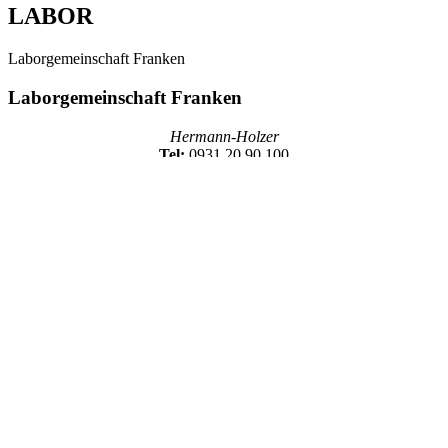
LABOR
Laborgemeinschaft Franken
Laborgemeinschaft Franken
Hermann-Holzer
Tel:
0931 20 90 100
weitere Informationen
LOGOPÄDIE
Meine Logopädin
Meine Logopädin
Praxis für Logopädie & Sprachheilpädagogik
Tel:
09353 – 982690