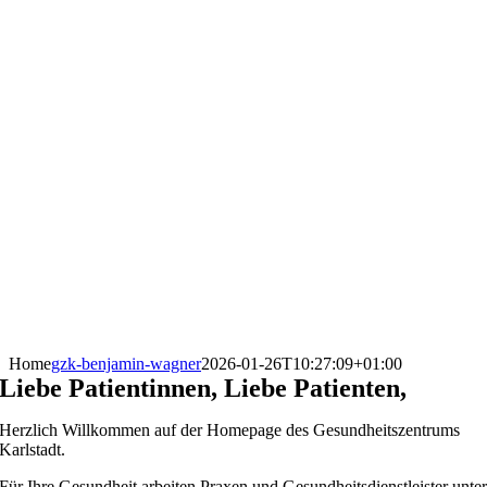
Home
gzk-benjamin-wagner
2026-01-26T10:27:09+01:00
Liebe Patientinnen, Liebe Patienten,
Herzlich Willkommen auf der Homepage des Gesundheitszentrums
Karlstadt.
Für Ihre Gesundheit arbeiten Praxen und Gesundheitsdienstleister unte