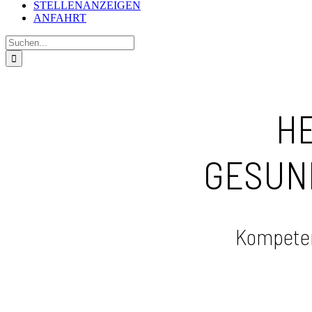
STELLENANZEIGEN
ANFAHRT
Suche
nach:
HE
GESUN
Kompeten